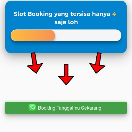
Slot Booking yang tersisa hanya
4
saja loh
Booking Tanggalmu Sekarang!
`